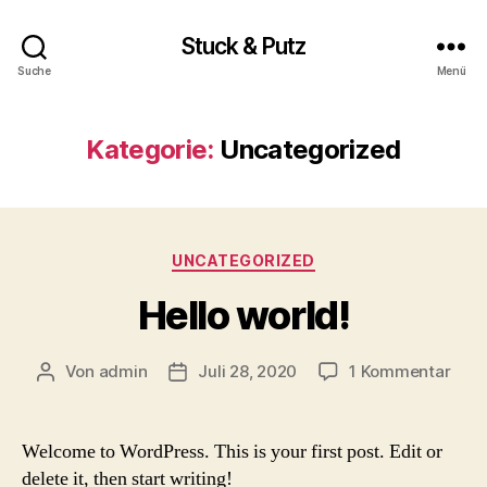
Stuck & Putz
Suche
Menü
Kategorie:
Uncategorized
Kategorien
UNCATEGORIZED
Hello world!
zu
Von
admin
Juli 28, 2020
1 Kommentar
Beitragsautor
Beitragsdatum
Hell
worl
Welcome to WordPress. This is your first post. Edit or
delete it, then start writing!